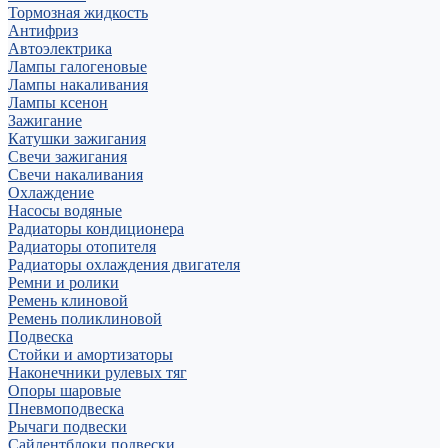
Тормозная жидкость
Антифриз
Автоэлектрика
Лампы галогеновые
Лампы накаливания
Лампы ксенон
Зажигание
Катушки зажигания
Свечи зажигания
Свечи накаливания
Охлаждение
Насосы водяные
Радиаторы кондиционера
Радиаторы отопителя
Радиаторы охлаждения двигателя
Ремни и ролики
Ремень клиновой
Ремень поликлиновой
Подвеска
Стойки и амортизаторы
Наконечники рулевых тяг
Опоры шаровые
Пневмоподвеска
Рычаги подвески
Сайлентблоки подвески