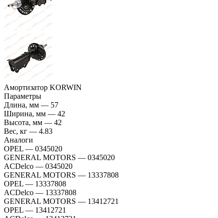
Амортизатор KORWIN
Параметры
Длина, мм
—
57
Ширина, мм
—
42
Высота, мм
—
42
Вес, кг
—
4.83
Аналоги
OPEL
—
0345020
GENERAL MOTORS
—
0345020
ACDelco
—
0345020
GENERAL MOTORS
—
13337808
OPEL
—
13337808
ACDelco
—
13337808
GENERAL MOTORS
—
13412721
OPEL
—
13412721