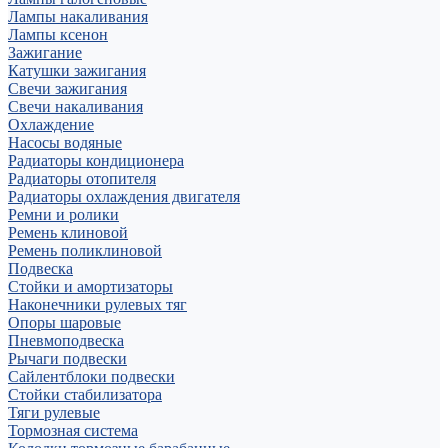
Лампы накаливания
Лампы ксенон
Зажигание
Катушки зажигания
Свечи зажигания
Свечи накаливания
Охлаждение
Насосы водяные
Радиаторы кондиционера
Радиаторы отопителя
Радиаторы охлаждения двигателя
Ремни и ролики
Ремень клиновой
Ремень поликлиновой
Подвеска
Стойки и амортизаторы
Наконечники рулевых тяг
Опоры шаровые
Пневмоподвеска
Рычаги подвески
Сайлентблоки подвески
Стойки стабилизатора
Тяги рулевые
Тормозная система