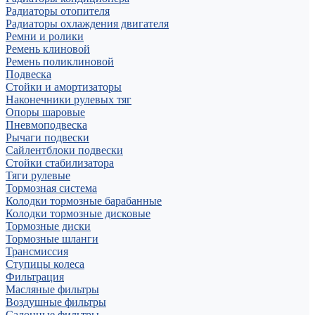
Радиаторы отопителя
Радиаторы охлаждения двигателя
Ремни и ролики
Ремень клиновой
Ремень поликлиновой
Подвеска
Стойки и амортизаторы
Наконечники рулевых тяг
Опоры шаровые
Пневмоподвеска
Рычаги подвески
Сайлентблоки подвески
Стойки стабилизатора
Тяги рулевые
Тормозная система
Колодки тормозные барабанные
Колодки тормозные дисковые
Тормозные диски
Тормозные шланги
Трансмиссия
Ступицы колеса
Фильтрация
Масляные фильтры
Воздушные фильтры
Салонные фильтры