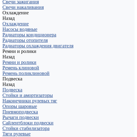
Свечи зажигания
Свечи накаливания
Охлаждение
Назад
Охлаждение
Насосы водяные
Радиаторы кондиционера
Радиаторы отопителя
Радиаторы охлаждения двигателя
Ремни и ролики
Назад
Ремни и ролики
Ремень клиновой
Ремень поликлиновой
Подвеска
Назад
Подвеска
Стойки и амортизаторы
Наконечники рулевых тяг
Опоры шаровые
Пневмоподвеска
Рычаги подвески
Сайлентблоки подвески
Стойки стабилизатора
Тяги рулевые